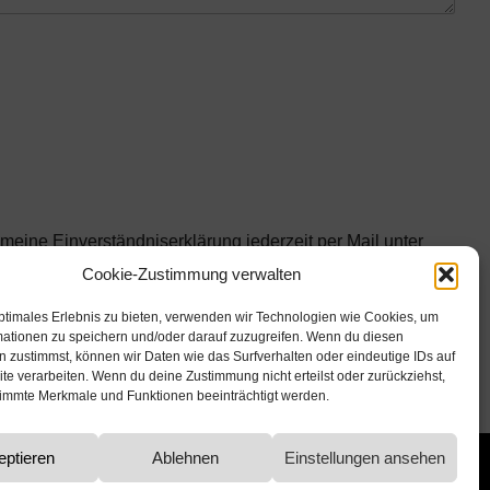
eine Einverständniserklärung jederzeit per Mail unter
f gespeichert, um meine Bestellung nachzuvollziehen. Die
Cookie-Zustimmung verwalten
ptimales Erlebnis zu bieten, verwenden wir Technologien wie Cookies, um
mationen zu speichern und/oder darauf zuzugreifen. Wenn du diesen
 zustimmst, können wir Daten wie das Surfverhalten oder eindeutige IDs auf
te verarbeiten. Wenn du deine Zustimmung nicht erteilst oder zurückziehst,
immte Merkmale und Funktionen beeinträchtigt werden.
eptieren
Ablehnen
Einstellungen ansehen