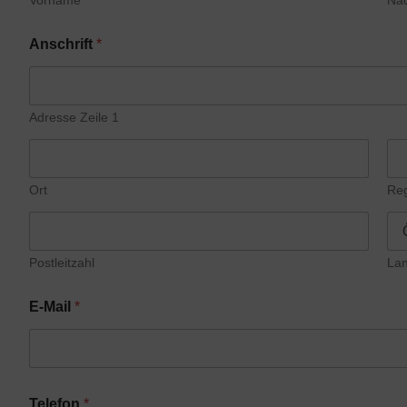
Vorname
Na
Anschrift
*
Adresse Zeile 1
Ort
Re
Postleitzahl
La
E-Mail
*
Telefon
*