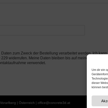
 Daten zum Zweck der Bestellung verarbeitet werden. Ich kann m
 229 widerrufen. Meine Daten bleiben bis auf meinen Wiederru
ontaktaufnahme verwendet.
Um dir ein o
Geräteinfor
Technologien
dieser Websi
können best
Akz
Vorarlberg | Österreich |
office@concrete3d.at