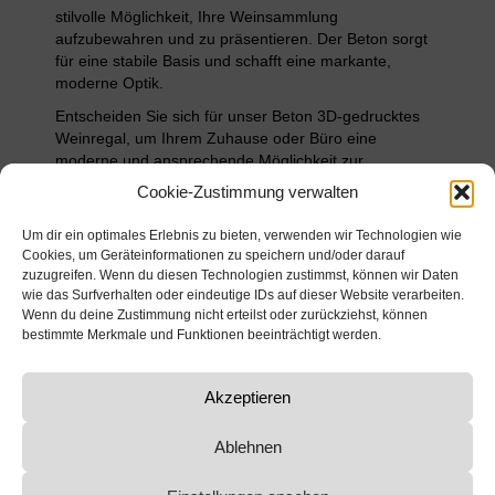
stilvolle Möglichkeit, Ihre Weinsammlung
aufzubewahren und zu präsentieren. Der Beton sorgt
für eine stabile Basis und schafft eine markante,
moderne Optik.
Entscheiden Sie sich für unser Beton 3D-gedrucktes
Weinregal, um Ihrem Zuhause oder Büro eine
moderne und ansprechende Möglichkeit zur
Präsentation und Aufbewahrung Ihrer Weinsammlung
Cookie-Zustimmung verwalten
zu bieten. Das Regal ist ein Statement-Accessoire, das
aufgrund seiner Qualität und Langlebigkeit eine
Um dir ein optimales Erlebnis zu bieten, verwenden wir Technologien wie
Investition wert ist.
Cookies, um Geräteinformationen zu speichern und/oder darauf
zuzugreifen. Wenn du diesen Technologien zustimmst, können wir Daten
wie das Surfverhalten oder eindeutige IDs auf dieser Website verarbeiten.
Wenn du deine Zustimmung nicht erteilst oder zurückziehst, können
bestimmte Merkmale und Funktionen beeinträchtigt werden.
Gepostet in
Dekoration
,
Möbel
Akzeptieren
← 204 | Beton Aschenbecher Blopp
206 | Beton Wohnwand →
Ablehnen
CONCRETE 3D GmbH |
Bundesstraße 12 | A-6714 Nüziders |
Vorarlberg | Österreich |
office@concrete3d.at